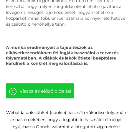
Ezen területekről gondolkodtam több mint két órán
keresztül, hogy milyen megoldásokkal lehetne javítani a
levegő minőségét, a jó közérzetet, hogyan lehetne a
közparkot minél több ember számára könnyen elérhetővé
és csábító pihenőhellyé tenni.
A munka eredményeit a tájépítészek az
elkövetkezendőkben fel fogják használni a tervezés
folyamatában. A diákok és lakók ötletei beépítésre
kerülnek a konkrét megvalósításba is.
vissza az előző oldalra!
Weboldalunk sütiket (cookie) használ működése folyamán
annak érdekében, hogy a legjobb felhasználói élményt
Oldal információk
Adatkezelési tájékoztató
nyújthassa Önnek, valamint a látogatottság mérése