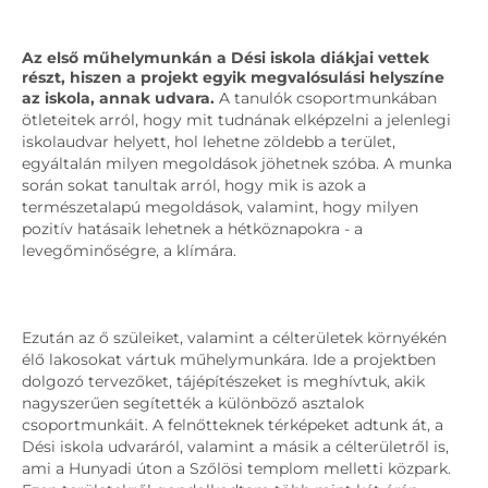
Az első műhelymunkán a Dési iskola diákjai vettek
részt, hiszen a projekt egyik megvalósulási helyszíne
az iskola, annak udvara.
A tanulók csoportmunkában
ötleteitek arról, hogy mit tudnának elképzelni a jelenlegi
iskolaudvar helyett, hol lehetne zöldebb a terület,
egyáltalán milyen megoldások jöhetnek szóba. A munka
során sokat tanultak arról, hogy mik is azok a
természetalapú megoldások, valamint, hogy milyen
pozitív hatásaik lehetnek a hétköznapokra - a
levegőminőségre, a klímára.
Ezután az ő szüleiket, valamint a célterületek környékén
élő lakosokat vártuk műhelymunkára. Ide a projektben
dolgozó tervezőket, tájépítészeket is meghívtuk, akik
nagyszerűen segítették a különböző asztalok
csoportmunkáit. A felnőtteknek térképeket adtunk át, a
Dési iskola udvaráról, valamint a másik a célterületről is,
ami a Hunyadi úton a Szőlösi templom melletti közpark.