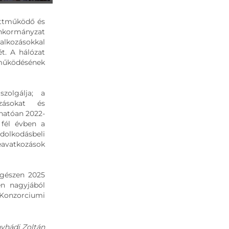
üttműködő és
Önkormányzat
lkozásokkal
t. A hálózat
 működésének
zolgálja; a
ozásokat és
hatóan 2022-
 fél évben a
dolkodásbeli
beavatkozások
egészen 2025
en nagyjából
 Konzorciumi
yhádi Zoltán