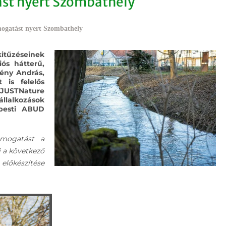
ást nyert Szombathely
mogatást nyert Szombathely
tűzéseinek
ós hátterű,
mény András,
 is felelős
 JUSTNature
llalkozások
apesti ABUD
ámogatást a
i a következő
előkészítése