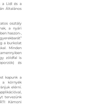
 a Lidl és a
án Általános
atos osztály
nak, a nyári
zben haszon-,
yerekbarát”
ig a burkolat
ákkal. Minden
– amennyiben
gy zöldfal is
eporzók) és
ést kapunk a
l a környék
njuk elérni.
pplikációval,
nyt tervezünk
ERTI Kámoni