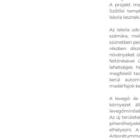
A projekt me
Szőlősi temp
Iskola lesznek.
Az iskola udv
számára, mel
szünetben ped
részben dísz
növényeket ül
feltörésével 
lehetséges h
megfelelő tec
kerül autom
madárfajok b
A levegő- és 
környezet ál
levegőminőség
Az új területe
pihenőhelyekk
elhelyezni.
Arborétummal