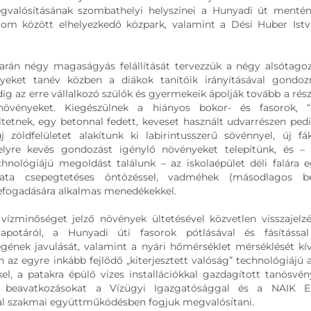
gvalósításának szombathelyi helyszínei a Hunyadi út mentén
lom között elhelyezkedő közpark, valamint a Dési Huber Istv
arán négy magaságyás felállítását tervezzük a négy alsótagoz
yeket tanév közben a diákok tanítóik irányításával gondoz
ig az erre vállalkozó szülők és gyermekeik ápolják tovább a rés
növényeket. Kiegészülnek a hiányos bokor- és fasorok, “g
tetnek, egy betonnal fedett, keveset használt udvarrészen ped
új zöldfelületet alakítunk ki labirintusszerű sövénnyel, új f
elyre kevés gondozást igénylő növényeket telepítünk, és 
hnológiájú megoldást találunk – az iskolaépület déli falára e
ata csepegtetéses öntözéssel, vadméhek (másodlagos b
efogadására alkalmas menedékekkel.
vízminőséget jelző növények ültetésével közvetlen visszajelz
lapotáról, a Hunyadi úti fasorok pótlásával és fásítássa
ének javulását, valamint a nyári hőmérséklet mérséklését kívá
n az egyre inkább fejlődő „kiterjesztett valóság” technológiájú a
el, a patakra épülő vizes installációkkal gazdagított tanösvé
 A beavatkozásokat a Vízügyi Igazgatósággal és a NAIK 
 szakmai együttműködésben fogjuk megvalósítani.