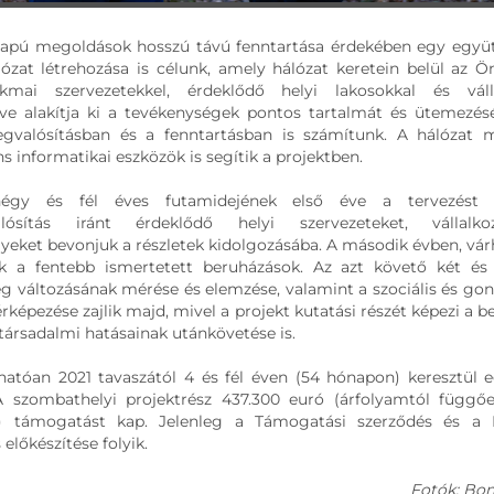
lapú megoldások hosszú távú fenntartása érdekében egy egy
ózat létrehozása is célunk, amely hálózat keretein belül az 
kmai szervezetekkel, érdeklődő helyi lakosokkal és válla
e alakítja ki a tevékenységek pontos tartalmát és ütemezésé
egvalósításban és a fenntartásban is számítunk. A hálózat
ns informatikai eszközök is segítik a projektben.
égy és fél éves futamidejének első éve a tervezést s
alósítás iránt érdeklődő helyi szervezeteket, vállalk
ket bevonjuk a részletek kidolgozásába. A második évben, vár
k a fentebb ismertetett beruházások. Az azt követő két és
 változásának mérése és elemzése, valamint a szociális és gon
érképezése zajlik majd, mivel a projekt kutatási részét képezi a 
 társadalmi hatásainak utánkövetése is.
hatóan 2021 tavaszától 4 és fél éven (54 hónapon) keresztül 
 A szombathelyi projektrész 437.300 euró (árfolyamtól függő
Ft) támogatást kap. Jelenleg a Támogatási szerződés és a
előkészítése folyik.
Fotók: Bon