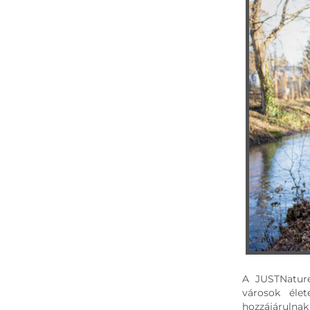
A JUSTNature
városok élet
hozzájárulnak