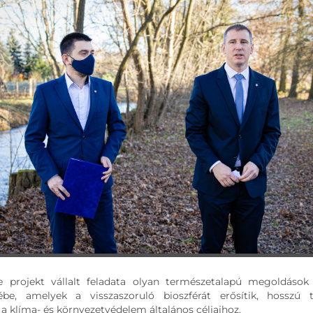
 projekt vállalt feladata olyan természetalapú megoldások
ébe, amelyek a visszaszoruló bioszférát erősítik, hosszú
 a klíma- és környezetvédelem általános céljaihoz.