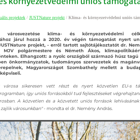
és környezetvédelmi uniós támogat
uális projektek
/
JUSTNature projekt
/
Klíma- és környezetvédelmi uniós tá
y városvezetése klíma- és környezetvédelmi célki
sához járul hozzá a 2020. év végén támogatást nyert uni
USTNature projekt, - erről tartott sajtótájékoztatót dr. Ne
 MJV polgármestere és Németh Ákos, klímapolitikáért
nteken. Elhangzott: a nyolc országból származó húsz tagú
rben önkormányzatok, tudományos szervezetek és magánvá
erepelnek, Magyarországot Szombathely mellett a bud
képviseli.
y városa sikeresen vett részt és nyert közvetlen EU-s t
ogramban, így uniós forrásokból tud fejlesztéseket végrehajtan
osban. A közvetlen és a közvetett uniós források lehívásának 
zajlik városunkban"
- mondta el dr. Nemény András.