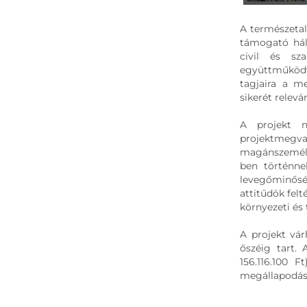
A természeta
támogató hál
civil és sza
együttműködv
tagjaira a m
sikerét relevá
A projekt n
projektmegv
magánszemélye
ben történne
levegőminőség
attitűdök felt
környezeti és
A projekt vár
őszéig tart.
156.116.100 
megállapodás 