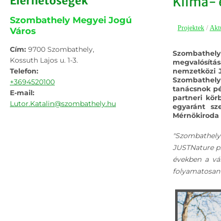
Elérhetőségek
Klíma- 
Szombathely Megyei Jogú
Projektek
/
Akt
Város
Cím:
9700 Szombathely,
Szombathel
Kossuth Lajos u. 1-3.
megvalósítá
Telefon:
nemzetközi J
Szombathely
+3694520100
tanácsnok pé
E-mail:
partneri kö
Lutor.Katalin@szombathely.hu
egyaránt sz
Mérnökiroda 
"Szombathel
JUSTNature pr
években a vár
folyamatosan 