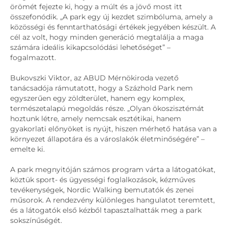
örömét fejezte ki, hogy a múlt és a jövő most itt
összefonódik. „A park egy új kezdet szimbóluma, amely a
közösségi és fenntarthatósági értékek jegyében készült. A
cél az volt, hogy minden generáció megtalálja a maga
számára ideális kikapcsolódási lehetőséget” –
fogalmazott.
Bukovszki Viktor, az ABUD Mérnökiroda vezető
tanácsadója rámutatott, hogy a Százhold Park nem
egyszerűen egy zöldterület, hanem egy komplex,
természetalapú megoldás része. „Olyan ökoszisztémát
hoztunk létre, amely nemcsak esztétikai, hanem
gyakorlati előnyöket is nyújt, hiszen mérhető hatása van a
környezet állapotára és a városlakók életminőségére” –
emelte ki.
A park megnyitóján számos program várta a látogatókat,
köztük sport- és ügyességi foglalkozások, kézműves
tevékenységek, Nordic Walking bemutatók és zenei
műsorok. A rendezvény különleges hangulatot teremtett,
és a látogatók első kézből tapasztalhatták meg a park
sokszínűségét.