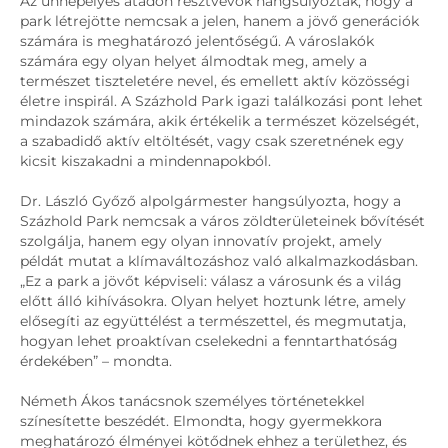
Az ünnepélyes átadón résztvevők hangsúlyozták, hogy a
park létrejötte nemcsak a jelen, hanem a jövő generációk
számára is meghatározó jelentőségű. A városlakók
számára egy olyan helyet álmodtak meg, amely a
természet tiszteletére nevel, és emellett aktív közösségi
életre inspirál. A Százhold Park igazi találkozási pont lehet
mindazok számára, akik értékelik a természet közelségét,
a szabadidő aktív eltöltését, vagy csak szeretnének egy
kicsit kiszakadni a mindennapokból.
Dr. László Győző alpolgármester hangsúlyozta, hogy a
Százhold Park nemcsak a város zöldterületeinek bővítését
szolgálja, hanem egy olyan innovatív projekt, amely
példát mutat a klímaváltozáshoz való alkalmazkodásban.
„Ez a park a jövőt képviseli: válasz a városunk és a világ
előtt álló kihívásokra. Olyan helyet hoztunk létre, amely
elősegíti az együttélést a természettel, és megmutatja,
hogyan lehet proaktívan cselekedni a fenntarthatóság
érdekében” – mondta.
Németh Ákos tanácsnok személyes történetekkel
színesítette beszédét. Elmondta, hogy gyermekkora
meghatározó élményei kötődnek ehhez a területhez, és