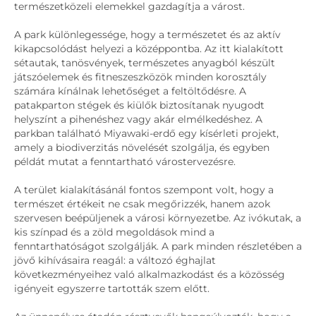
természetközeli elemekkel gazdagítja a várost.
A park különlegessége, hogy a természetet és az aktív
kikapcsolódást helyezi a középpontba. Az itt kialakított
sétautak, tanösvények, természetes anyagból készült
játszóelemek és fitneszeszközök minden korosztály
számára kínálnak lehetőséget a feltöltődésre. A
patakparton stégek és kiülők biztosítanak nyugodt
helyszínt a pihenéshez vagy akár elmélkedéshez. A
parkban található Miyawaki-erdő egy kísérleti projekt,
amely a biodiverzitás növelését szolgálja, és egyben
példát mutat a fenntartható várostervezésre.
A terület kialakításánál fontos szempont volt, hogy a
természet értékeit ne csak megőrizzék, hanem azok
szervesen beépüljenek a városi környezetbe. Az ivókutak, a
kis színpad és a zöld megoldások mind a
fenntarthatóságot szolgálják. A park minden részletében a
jövő kihívásaira reagál: a változó éghajlat
következményeihez való alkalmazkodást és a közösség
igényeit egyszerre tartották szem előtt.