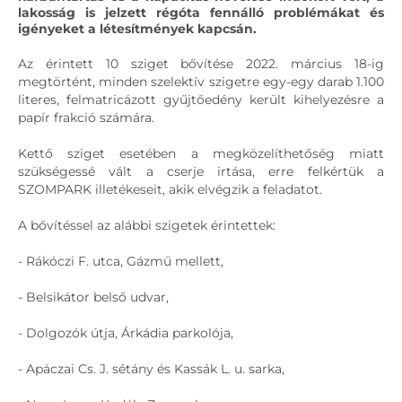
lakosság is jelzett régóta fennálló problémákat és
igényeket a létesítmények kapcsán.
Az érintett 10 sziget bővítése 2022. március 18-ig
megtörtént, minden szelektív szigetre egy-egy darab 1.100
literes, felmatricázott gyűjtőedény került kihelyezésre a
papír frakció számára.
Kettő sziget esetében a megközelíthetőség miatt
szükségessé vált a cserje irtása, erre felkértük a
SZOMPARK illetékeseit, akik elvégzik a feladatot.
A bővítéssel az alábbi szigetek érintettek:
- Rákóczi F. utca, Gázmű mellett,
- Belsikátor belső udvar,
- Dolgozók útja, Árkádia parkolója,
- Apáczai Cs. J. sétány és Kassák L. u. sarka,