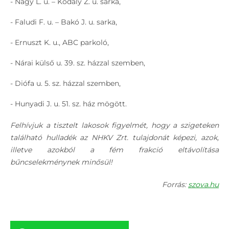
- Nagy L. u. – Kodály Z. u. sarka,
- Faludi F. u. – Bakó J. u. sarka,
- Ernuszt K. u., ABC parkoló,
- Nárai külső u. 39. sz. házzal szemben,
- Diófa u. 5. sz. házzal szemben,
- Hunyadi J. u. 51. sz. ház mögött.
Felhívjuk a tisztelt lakosok figyelmét, hogy a szigeteken
található hulladék az NHKV Zrt. tulajdonát képezi, azok,
illetve azokból a fém frakció eltávolítása
bűncselekménynek minősül!
Forrás:
szova.hu