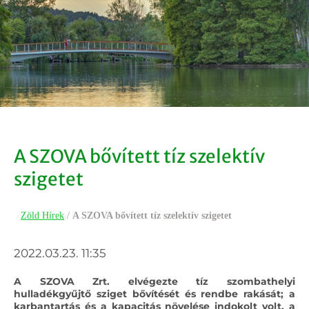
A SZOVA bővített tíz szelektív
szigetet
Zöld Hírek
/
A SZOVA bővített tíz szelektív szigetet
2022.03.23. 11:35
A SZOVA Zrt. elvégezte tíz szombathelyi
hulladékgyűjtő sziget bővítését és rendbe rakását; a
karbantartás és a kapacitás növelése indokolt volt, a