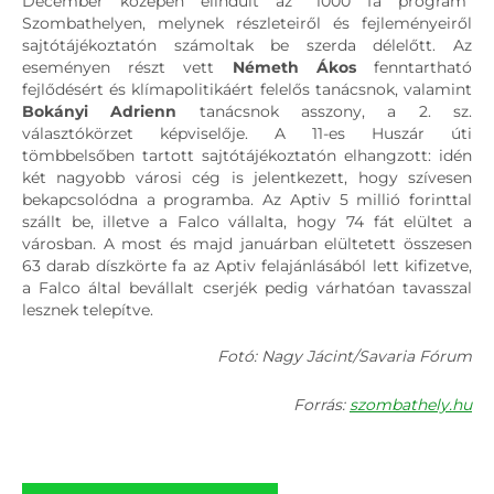
December közepén elindult az "1000 fa program"
Szombathelyen, melynek részleteiről és fejleményeiről
sajtótájékoztatón számoltak be szerda délelőtt. Az
eseményen részt vett
Németh Ákos
fenntartható
fejlődésért és klímapolitikáért felelős tanácsnok, valamint
Bokányi Adrienn
tanácsnok asszony, a 2. sz.
választókörzet képviselője. A 11-es Huszár úti
tömbbelsőben tartott sajtótájékoztatón elhangzott: idén
két nagyobb városi cég is jelentkezett, hogy szívesen
bekapcsolódna a programba. Az Aptiv 5 millió forinttal
szállt be, illetve a Falco vállalta, hogy 74 fát elültet a
városban. A most és majd januárban elültetett összesen
63 darab díszkörte fa az Aptiv felajánlásából lett kifizetve,
a Falco által bevállalt cserjék pedig várhatóan tavasszal
lesznek telepítve.
Fotó: Nagy Jácint/Savaria Fórum
Forrás:
szombathely.hu