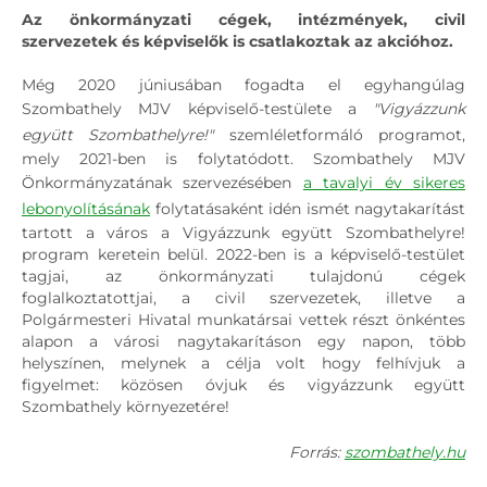
Az önkormányzati cégek, intézmények, civil
szervezetek és képviselők is csatlakoztak az akcióhoz.
Még 2020 júniusában fogadta el egyhangúlag
Szombathely MJV képviselő-testülete a
"Vigyázzunk
együtt Szombathelyre!"
szemléletformáló programot,
mely 2021-ben is folytatódott. Szombathely MJV
Önkormányzatának szervezésében
a tavalyi év sikeres
lebonyolításának
folytatásaként idén ismét nagytakarítást
tartott a város a Vigyázzunk együtt Szombathelyre!
program keretein belül. 2022-ben is a képviselő-testület
tagjai, az önkormányzati tulajdonú cégek
foglalkoztatottjai, a civil szervezetek, illetve a
Polgármesteri Hivatal munkatársai vettek részt önkéntes
alapon a városi nagytakarításon egy napon, több
helyszínen, melynek a célja volt hogy felhívjuk a
figyelmet: közösen óvjuk és vigyázzunk együtt
Szombathely környezetére!
Forrás:
szombathely.hu