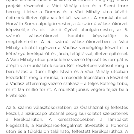
projekt részeként: a Váci Mihály utca és a Szent Imre
herceg, illetve a Domus és a Váci Mihály utca között
építenek illetve újítanak fel két szakaszt. A munkálatokat
Horváth Soma alpolgármester, a 4. számú választókörzet
képviselője és dr. László Győző alpolgármester, az 5.
számú választókörzet korábbi képviselője is
megtekintette. A 4. számú választókörzetben a Váci
Mihály utcától egészen a Vadász vendéglőig készül el a
kétirányú kerékpárút és járda, felújítással, illetve építéssel.
A Váci Mihály utcai parkolóhoz vezető lépcsőt és rámpát is
átépítik a munkálatok során. Két részletben valósul meg a
beruházás: a Rumi Rajki István és a Váci Mihály utcában
kezdődött meg a munka, a második lépcsőben a készül el
a Vadász étteremig vezető szakasz – a teljes költség több,
mint 134 millió forint. A munkát június végére fejezi be a
kivitelező.
Az 5. számú választókörzetben, az Órásháznál új felfestés
készül, a Szűrcsapó utcánál pedig burkolatot szélesítenek
a kerékpárúton. A kereszteződésben a lámpákat
kiegészítik, a kerékpáros-forgalmat átvezetik a Rohonci
úton és a túloldalon található, felfestett kerékpárúthoz. A