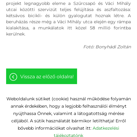
projekt legnagyobb eleme a Szűrcsapó és Váci Mihály
utcai közötti szervizút teljes felújítása és aszfaltozása:
kétsávos bicikli- és külön gyalogutat hoznak létre. A
beruházás része még a Váci Mihály utca elején egy rámpa
kialakítása, a munkálatok itt közel 58 millió forintba
kerülnek.
Fotó: Bonyhádi Zoltán
vissza az előző oldalra!
Weboldalunk sütiket (cookie) használ működése folyamán
annak érdekében, hogy a legjobb felhasználói élményt
Oldal információk
Adatkezelési tájékoztató
nyújthassa Önnek, valamint a látogatottság mérése
céljából. A sütik használatát bármikor letilthatja! Erről
Impresszum
Sütik kezelése
bővebb információkat olvashat itt:
Adatkezelési
Akadálymentesítési nyilatkozat
tájékoztatónk