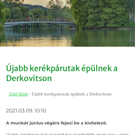
Újabb kerékpárutak épülnek a
Derkovitson
Zöld Hírek
/
Újabb kerékpárutak épülnek a Derkovitson
2021.03.09. 10:10
A munkát június végére fejezi be a kivitelező.
Újabb kerékpárutak kialakítása kezdődött meg egy uniós